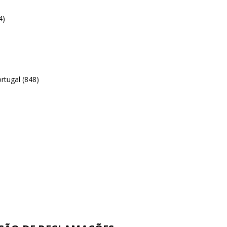
4)
rtugal (848)