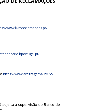
AÇÃO DE RECLAMAÇÕES
ps://www.livroreclamacoes.pt/
entebancario.bportugal.pt/
em
https://www.arbitragemauto.pt/
á sujeita à supervisão do Banco de
em